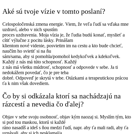
Aké sú tvoje vízie v tomto poslaní?
Celospoločenská zmena energie. Viem, že veľa ľudí sa vďaka mne
uzdraví, alebo v nich spustím
proces uzdravenia. Moja vízia je, že ľudia budú konať, myslieť a
cítiť výlučne z pocitu lásky. Prinášam
klientom nové videnie, posvietim im na cestu a kto bude chcieť,
naučím ho svietiť si na ňu
sám/sama, aby si pomohla/pomohol kedykoľvek a kdekoľvek.
Každý z nás má túto schopnosť. Každý
z nás má všetku múdrosť, schopnosť a odpovede v sebe. Ja ti
nedokážem povedať, čo je pre teba
dobré. Odpoveď je skrytá v tebe. Otázkami a terapeutickou prácou
ťa k nim však dovediem.
Čo by si odkázala ktorí sa nachádzajú na
rázcestí a nevedia čo ďalej?
Objav v sebe svoju osobnosť, objav kým naozaj si. Myslím tým, kto
si pod tou maskou, ktorú si každé
ráno nasadíš a ideš s ňou medzi ľudí, napr. aby ťa mali radi, aby ťa
uznávali, aby si ich nesklamal/a,