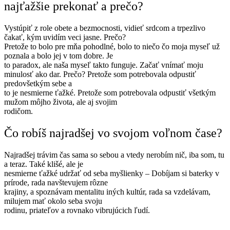
najťažšie prekonať a prečo?
Vystúpiť z role obete a bezmocnosti, vidieť srdcom a trpezlivo
čakať, kým uvidím veci jasne. Prečo?
Pretože to bolo pre mňa pohodlné, bolo to niečo čo moja myseľ už
poznala a bolo jej v tom dobre. Je
to paradox, ale naša myseľ takto funguje. Začať vnímať moju
minulosť ako dar. Prečo? Pretože som potrebovala odpustiť
predovšetkým sebe a
to je nesmierne ťažké. Pretože som potrebovala odpustiť všetkým
mužom môjho života, ale aj svojim
rodičom.
Čo robíš najradšej vo svojom voľnom čase?
Najradšej trávim čas sama so sebou a vtedy nerobím nič, iba som, tu
a teraz. Také klišé, ale je
nesmierne ťažké udržať od seba myšlienky – Dobíjam si baterky v
prírode, rada navštevujem rôzne
krajiny, a spoznávam mentalitu iných kultúr, rada sa vzdelávam,
milujem mať okolo seba svoju
rodinu, priateľov a rovnako vibrujúcich ľudí.