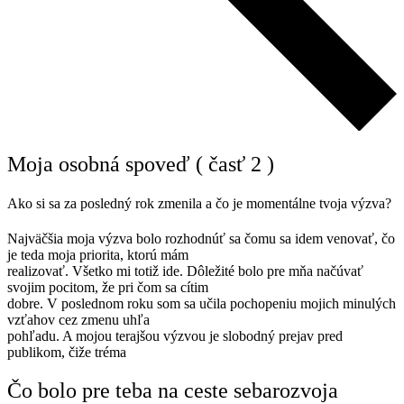
Moja osobná spoveď ( časť 2 )
Ako si sa za posledný rok zmenila a čo je momentálne tvoja výzva?
Najväčšia moja výzva bolo rozhodnúť sa čomu sa idem venovať, čo
je teda moja priorita, ktorú mám
realizovať. Všetko mi totiž ide. Dôležité bolo pre mňa načúvať
svojim pocitom, že pri čom sa cítim
dobre. V poslednom roku som sa učila pochopeniu mojich minulých
vzťahov cez zmenu uhľa
pohľadu. A mojou terajšou výzvou je slobodný prejav pred
publikom, čiže tréma
Čo bolo pre teba na ceste sebarozvoja