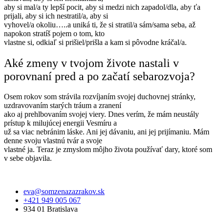
aby si mal/a ty lepší pocit, aby si medzi nich zapadol/dla, aby ťa
prijali, aby si ich nestratil/a, aby si
vyhovel/a okoliu…..a uniká ti, že si stratil/a sám/sama seba, až
napokon stratíš pojem o tom, kto
vlastne si, odkiaľ si prišiel/prišla a kam si pôvodne kráčal/a.
Aké zmeny v tvojom živote nastali v
porovnaní pred a po začatí sebarozvoja?
Osem rokov som strávila rozvíjaním svojej duchovnej stránky,
uzdravovaním starých tráum a zranení
ako aj prehlbovaním svojej viery. Dnes verím, že mám neustály
prístup k milujúcej energii Vesmíru a
už sa viac nebránim láske. Ani jej dávaniu, ani jej prijímaniu. Mám
denne svoju vlastnú tvár a svoje
vlastné ja. Teraz je zmyslom môjho života používať dary, ktoré som
v sebe objavila.
eva@somzenazazrakov.sk
+421 949 005 067
934 01 Bratislava